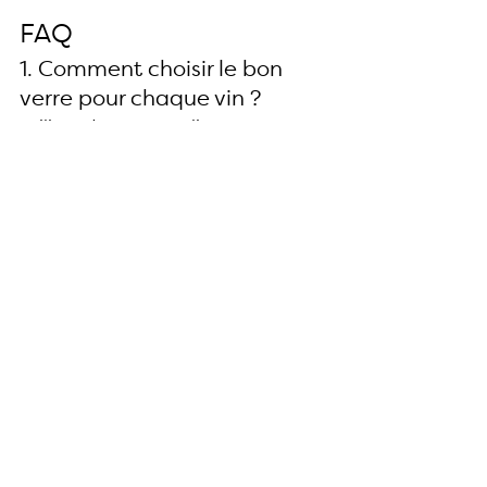
FAQ
1. Comment choisir le bon 
verre pour chaque vin ?
Utilisez des verres tulipes pour 
concentrer les arômes. Les verres 
larges conviennent mieux aux 
rouges, tandis que les blancs se 
dégustent dans des formats plus 
fins.
2. Quelle est la meilleure 
façon de mémoriser les 
arômes et saveurs ?
Pratiquez régulièrement en 
associant des arômes spécifiques à 
des souvenirs ou des références 
alimentaires.