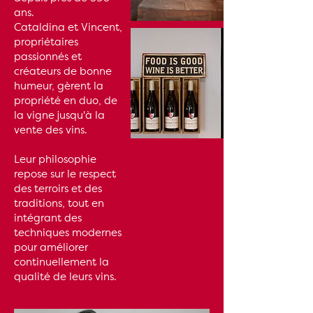
ans.
Cataldina et Vincent,
propriétaires
passionnés et
créateurs de bonne
humeur, gèrent la
propriété en duo, de
la vigne jusqu'à la
vente des vins.
Leur philosophie
repose sur le respect
des terroirs et des
traditions, tout en
intégrant des
techniques modernes
pour améliorer
continuellement la
qualité de leurs vins.