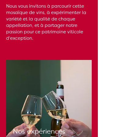
Nous vous invitons à parcourir cette
mosaïque de vins, à expérimenter la
variété et la qualité de chaque
appellation, et à partager notre
passion pour ce patrimoine viticole
d'exception.
Nos expériences