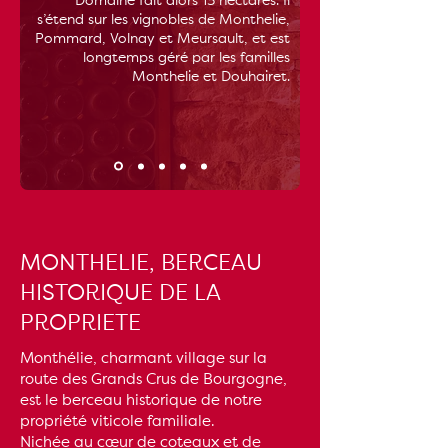
Domaine fait alors 13 hectares. Il
s’étend sur les vignobles de Monthelie,
Pommard, Volnay et Meursault, et est
longtemps géré par les familles
Monthelie et Douhairet.
MONTHELIE, BERCEAU
HISTORIQUE DE LA
PROPRIETE
Monthélie, charmant village sur la
route des Grands Crus de Bourgogne,
est le berceau historique de notre
propriété viticole familiale.
Nichée au cœur de coteaux et de