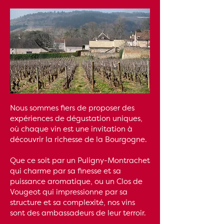
Nous sommes fiers de proposer des
expériences de dégustation uniques,
où chaque vin est une invitation à
découvrir la richesse de la Bourgogne.
Que ce soit par un Puligny-Montrachet
qui charme par sa finesse et sa
puissance aromatique, ou un Clos de
Vougeot qui impressionne par sa
structure et sa complexité, nos vins
sont des ambassadeurs de leur terroir.