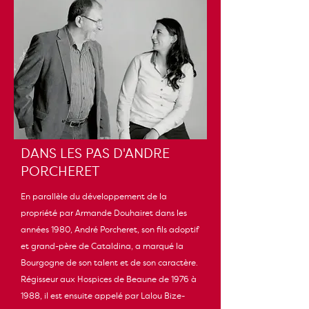
DANS LES PAS D'ANDRE
PORCHERET
En parallèle du développement de la
propriété par Armande Douhairet dans les
années 1980, André Porcheret, son fils adoptif
et grand-père de Cataldina, a marqué la
Bourgogne de son talent et de son caractère.
Régisseur aux Hospices de Beaune de 1976 à
1988, il est ensuite appelé par Lalou Bize-