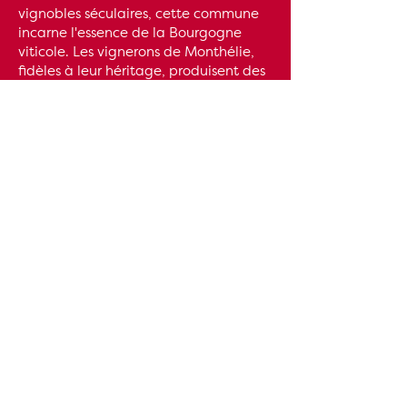
vignobles séculaires, cette commune
incarne l'essence de la Bourgogne
viticole. Les vignerons de Monthélie,
fidèles à leur héritage, produisent des
vins authentiques qui reflètent la
richesse et la diversité de leur terroir.
Avec ses paysages vallonnés, ses
maisons en pierre et ses caves
historiques, Monthélie offre une
expérience unique, alliant tradition et
convivialité.
EN SAVOIR PLUS SUR MONTHELIE