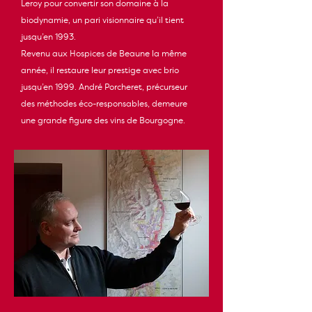
Leroy pour convertir son domaine à la
biodynamie, un pari visionnaire qu’il tient
jusqu’en 1993.
Revenu aux Hospices de Beaune la même
année, il restaure leur prestige avec brio
jusqu’en 1999. André Porcheret, précurseur
des méthodes éco-responsables, demeure
une grande figure des vins de Bourgogne.