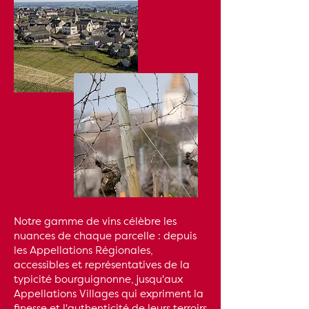
Notre gamme de vins célèbre les
nuances de chaque parcelle : depuis
les Appellations Régionales,
accessibles et représentatives de la
typicité bourguignonne, jusqu'aux
Appellations Villages qui expriment la